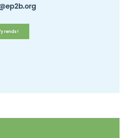
@ep2b.org
y rends !