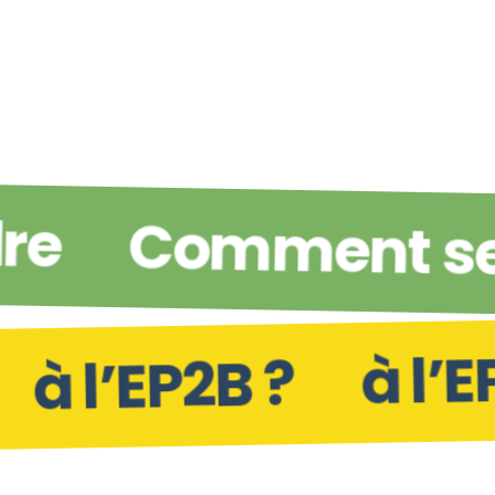
dre
Comment se
à l’E
à l’EP2B ?