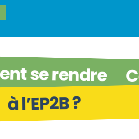
nt se rendre
à l’EP2B ?