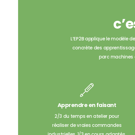
c’e
L’EP2B applique le modèle d
concrète des apprentissage
parc machines à 
Apprendre en faisant
2/3 du temps en atelier pour
réaliser de vraies commandes
industrielles, 1/3 en cours adaptés.