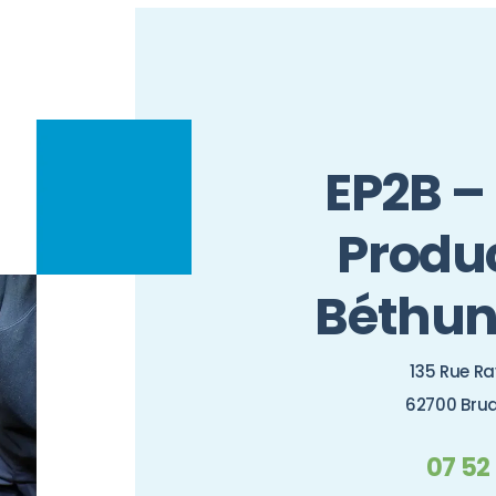
EP2B –
Produ
Béthun
135 Rue R
62700 Brua
07 52