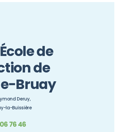
 École de
ction de
e-Bruay
aymond Deruy,
y-la-Buissière
 06 76 46