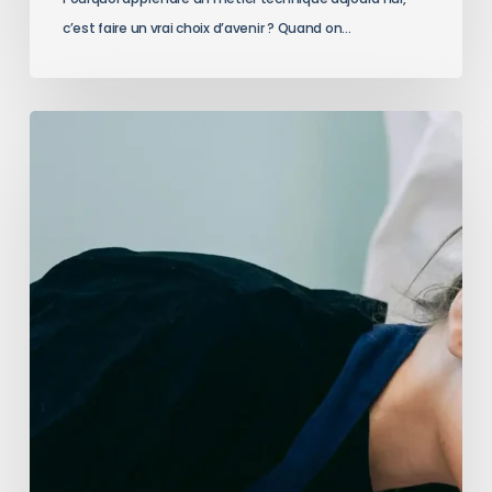
c’est faire un vrai choix d’avenir ? Quand on…
Taxe
d’apprentissage
2025
:
Soutenez
l’EP2B
et
investissez
localement
dans
l’avenir
industriel