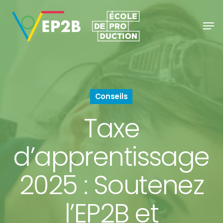
Skip
Men
to
Close
main
Menu
content
Conseils
Taxe
d’apprentissage
2025 : Soutenez
l’EP2B et