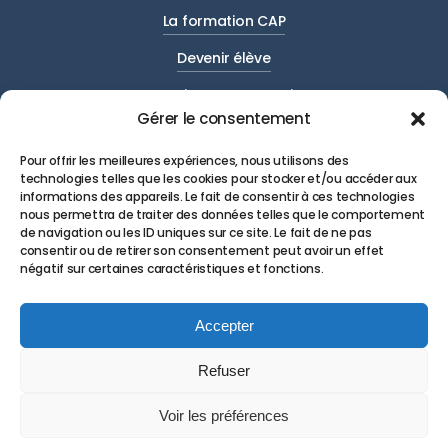
La formation CAP
Devenir élève
Entreprises et partenaires
Gérer le consentement
Actualités
Pour offrir les meilleures expériences, nous utilisons des
Contact
technologies telles que les cookies pour stocker et/ou accéder aux
informations des appareils. Le fait de consentir à ces technologies
nous permettra de traiter des données telles que le comportement
de navigation ou les ID uniques sur ce site. Le fait de ne pas
consentir ou de retirer son consentement peut avoir un effet
négatif sur certaines caractéristiques et fonctions.
©
2026
EP2B – Réalisé avec 💛 par
NCLS PROD
&
Accepter
Agence Gus
Refuser
Voir les préférences
Mentions légales